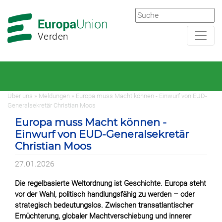
Zur
Zum
Hauptnavigation
Hauptbereich
Verden
Über uns » Meldungen » Europa muss Macht können - Einwurf von EUD-
Generalsekretär Christian Moos
Europa muss Macht können -
Einwurf von EUD-Generalsekretär
Christian Moos
27.01.2026
Die regelbasierte Weltordnung ist Geschichte. Europa steht
vor der Wahl, politisch handlungsfähig zu werden – oder
strategisch bedeutungslos. Zwischen transatlantischer
Ernüchterung, globaler Machtverschiebung und innerer