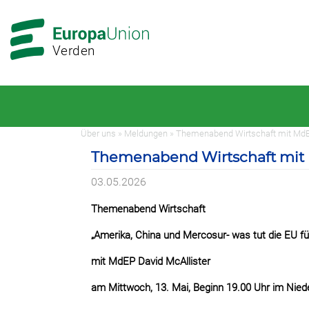
Zur
Zum
Hauptnavigation
Hauptbereich
Verden
Über uns » Meldungen » Themenabend Wirtschaft mit MdE
Themenabend Wirtschaft mit 
03.05.2026
Themenabend Wirtschaft
„Amerika, China und Mercosur- was tut die EU f
mit MdEP David McAllister
am Mittwoch, 13. Mai, Beginn 19.00 Uhr im Nie