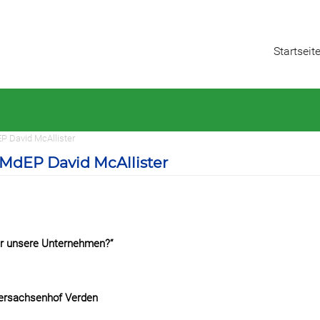
Startseit
P David McAllister
MdEP David McAllister
ür unsere Unternehmen?“
dersachsenhof Verden